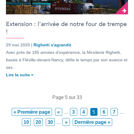
Extension : l’arrivée de notre four de trempe
!
29 mai 2020 |
Righetti s'agrandit
Avec près de 185 années d’expérience, la Miroiterie Righetti,
basée à Fléville-devant-Nancy, défie le temps par son avance et
ses…
Lire la suite »
Page 5 sur 33
« Première page
«
…
3
4
5
6
7
…
10
20
30
…
»
Dernière page »