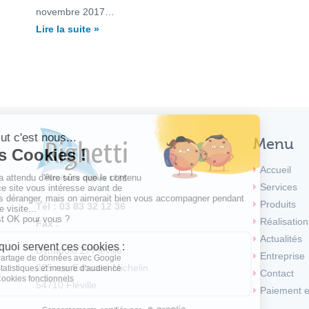
novembre 2017…
Lire la suite »
Menu
Accueil
Services
Produits
Tél : 03 83 32 12 36
Réalisation
Fax :
Actualités
Dynapôle ZI Fléville
Entreprise
225 rue Edouard Michelin
Contact
54710
Fléville
Paiement e