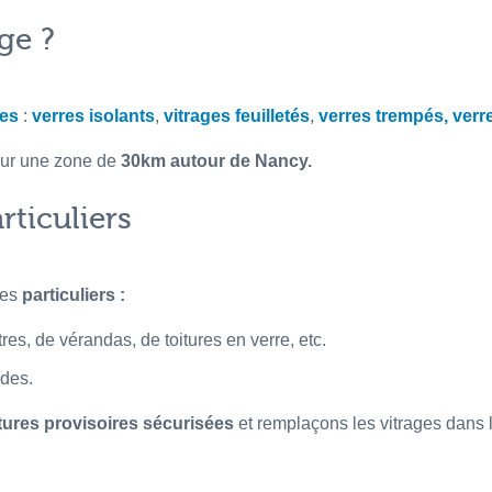
ge ?
ges
:
verres isolants
,
vitrages feuilletés
,
verres trempés,
verr
 sur une zone de
30km autour de Nancy.
rticuliers
des
particuliers :
es, de vérandas, de toitures en verre, etc.
des.
tures provisoires sécurisées
et remplaçons les vitrages dans l