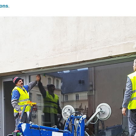
ions
.