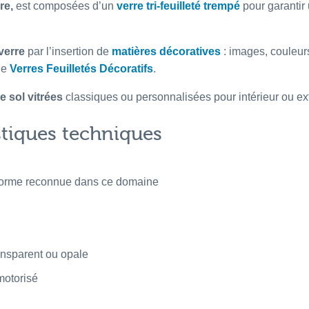
re,
est composées d’un
verre tri-feuilleté trempé
pour garantir 
verre
par l’insertion de
matières décoratives
: images, couleurs
de
Verres Feuilletés Décoratifs
.
e sol vitrées
classiques ou personnalisées pour intérieur ou ext
istiques techniques
 norme reconnue dans ce domaine
ransparent ou opale
motorisé