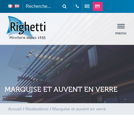
menu
MARQUISE ET AUVENT EN VERRE
Accueil
/
Réalisations
/
Marquise et auvent en verre