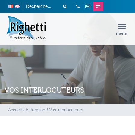
menu
VOS INTERLOCUTEURS
Accueil
/
Entreprise
/
Vos interlocuteurs