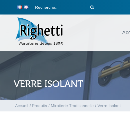
Acc
VERRE ISOLANT
Accueil
/
Produits
/
Miroiterie Traditionnelle
/
Verre Isolant