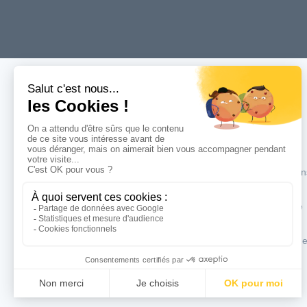
Menu
Accueil
Services
Produits
Tél : 03 83 32 12 36
Réalisation
Fax :
Actualités
Dynapôle ZI Fléville
Entreprise
225 rue Edouard Michelin
Contact
54710
Fléville
Paiement e