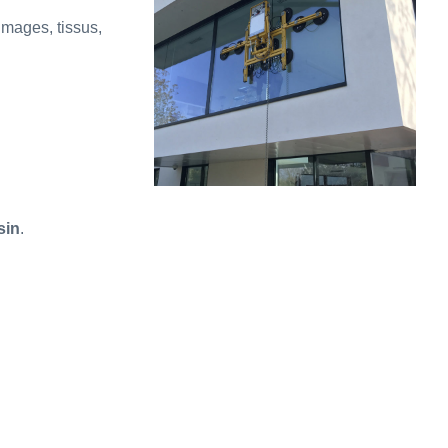
images, tissus,
sin
.