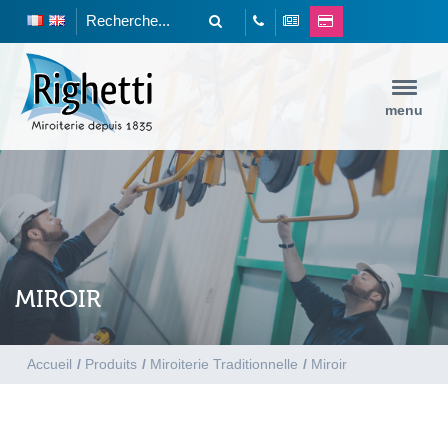
menu
MIROIR
Accueil
/
Produits
/
Miroiterie Traditionnelle
/
Miroir