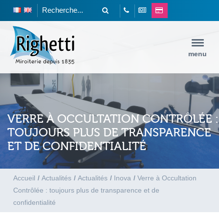
menu
VERRE À OCCULTATION CONTRÔLÉE :
TOUJOURS PLUS DE TRANSPARENCE
ET DE CONFIDENTIALITÉ
Accueil
/
Actualités
/
Actualités
/
Inova
/
Verre à Occultation
Contrôlée : toujours plus de transparence et de
confidentialité