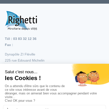
Tél : 03 83 32 12 36
Fax :
Dynapôle ZI Fléville
225 rue Edouard Michelin
54710
Fléville
Menu
Nos réalisations
Nos produits