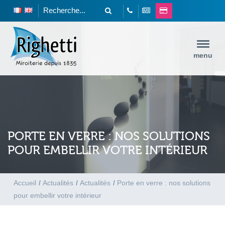
menu
PORTE EN VERRE : NOS SOLUTIONS
POUR EMBELLIR VOTRE INTÉRIEUR
Accueil
/
Actualités
/
Actualités
/
Porte en verre : nos solutions
pour embellir votre intérieur