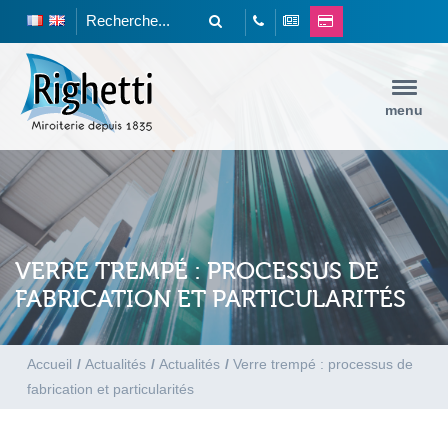
menu
VERRE TREMPÉ : PROCESSUS DE
FABRICATION ET PARTICULARITÉS
Accueil
/
Actualités
/
Actualités
/
Verre trempé : processus de
fabrication et particularités