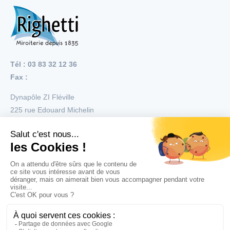
Tél : 03 83 32 12 36
Fax :
Dynapôle ZI Fléville
225 rue Edouard Michelin
54710
Fléville
Menu
Nos réalisations
Nos produits
Nos services