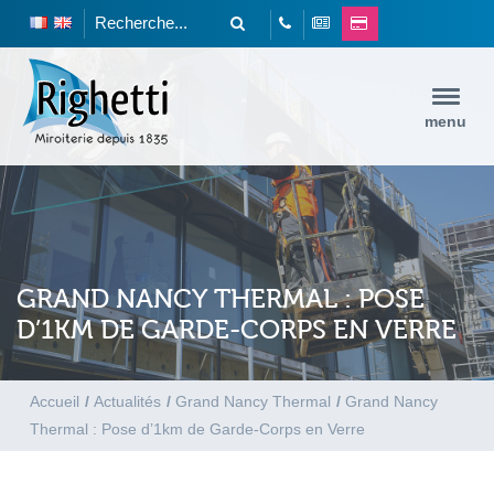
menu
GRAND NANCY THERMAL : POSE
D’1KM DE GARDE-CORPS EN VERRE
Accueil
/
Actualités
/
Grand Nancy Thermal
/
Grand Nancy
Thermal : Pose d’1km de Garde-Corps en Verre