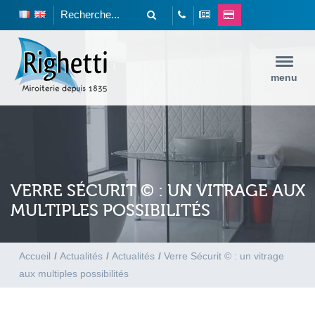
menu
VERRE SÉCURIT © : UN VITRAGE AUX
MULTIPLES POSSIBILITÉS
Accueil
/
Actualités
/
Actualités
/
Verre Sécurit © : un vitrage
aux multiples possibilités