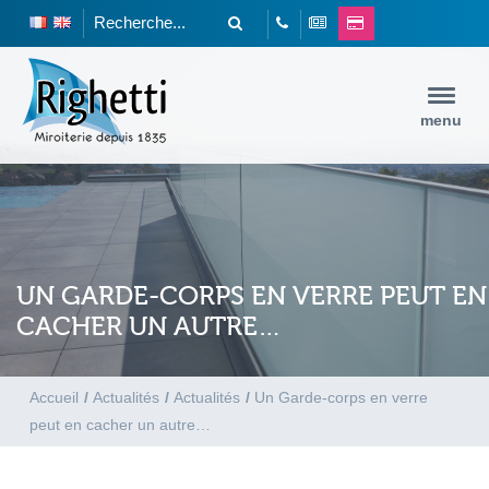
menu
UN GARDE-CORPS EN VERRE PEUT EN
CACHER UN AUTRE…
Accueil
/
Actualités
/
Actualités
/
Un Garde-corps en verre
peut en cacher un autre…