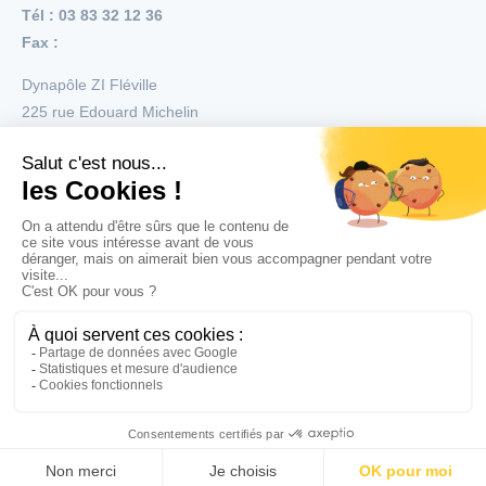
Tél : 03 83 32 12 36
Fax :
Dynapôle ZI Fléville
225 rue Edouard Michelin
54710
Fléville
Menu
Nos réalisations
Nos produits
Nos services
Copyright © 2026 Tous droits réservés Righetti
Mentions légales
CGV