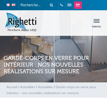
menu
GARDE-CORPS EN VERRE POUR
INTÉRIEUR : NOS NOUVELLES
RÉALISATIONS SUR MESURE
Accueil
/
Actualités
/
Actualités
/
Garde-corps en verre pour
intérieur : nos nouvelles réalisations sur mesure