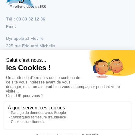
Tél : 03 83 32 12 36
Fax :
Dynapôle ZI Fléville
225 rue Edouard Michelin
54710
Fléville
Menu
Nos réalisations
Nos produits
Nos services