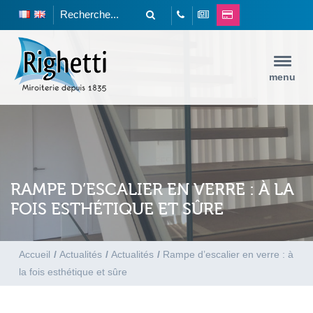
menu
RAMPE D’ESCALIER EN VERRE : À LA
FOIS ESTHÉTIQUE ET SÛRE
Accueil
/
Actualités
/
Actualités
/
Rampe d’escalier en verre : à
la fois esthétique et sûre