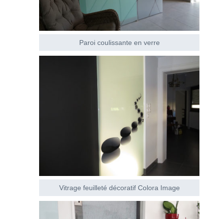
Paroi coulissante en verre
Vitrage feuilleté décoratif Colora Image