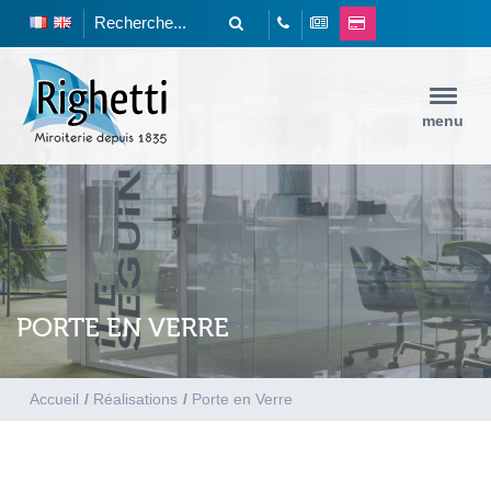
menu
PORTE EN VERRE
Accueil
/
Réalisations
/
Porte en Verre