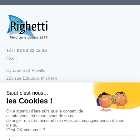
Tél : 03 83 32 12 36
Fax :
Dynapôle ZI Fléville
225 rue Edouard Michelin
54710
Fléville
Menu
Nos réalisations
Nos produits