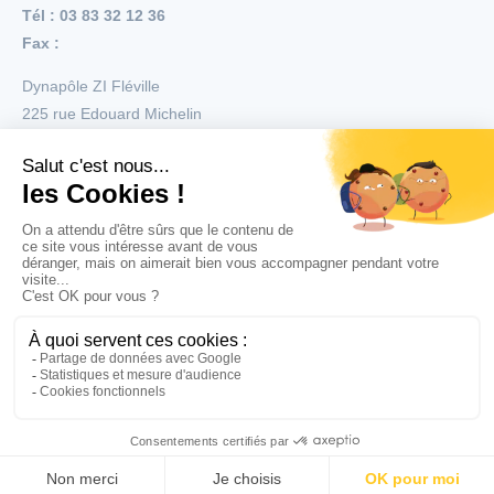
Tél : 03 83 32 12 36
Fax :
Dynapôle ZI Fléville
225 rue Edouard Michelin
54710
Fléville
Menu
Nos réalisations
Nos produits
Nos services
Copyright © 2026 Tous droits réservés Righetti
Mentions légales
CGV